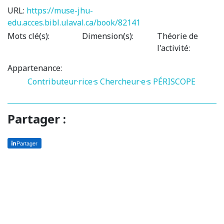
URL:
https://muse-jhu-
edu.acces.bibl.ulaval.ca/book/82141
Mots clé(s):
Dimension(s):
Théorie de
l'activité:
Appartenance:
Contributeur·rice·s
Chercheur·e·s PÉRISCOPE
Partager :
Partager