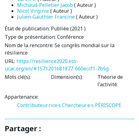
Michaud-Pelletier Jacob
( Auteur )
Nicol Virginie
( Auteur )
Julien-Gauthier Francine
( Auteur )
État de publication:
Publiée (2021 )
Type de présentation:
Conférence
Nom de la rencontre:
5e congrès mondial sur la
résilience
URL:
https://resilience2020.ess-
ucac.org/en/#1571201681877-660eccf1-7b5g
Mots clé(s):
Dimension(s):
Théorie de
l'activité:
Appartenance:
Contributeur·rice·s
Chercheur·e·s PÉRISCOPE
Partager :